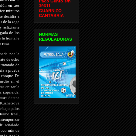
Paco Gento s/n
alón en tres
39611
GUARNIZO
diez minutos
CANTABRIA
se decidía a
os de la zaga
y asfixiante
egada de los
NORMAS
la frontal e
REGULADORAS
a rusa.
rnada por la
mate de ocho
 tratando de
nía a prueba
l choque. De
medio en el
as cruzar la
 izquierda.
busca de una
a, Kuznetsova
r bajo palos
tramo final,
ontemporizar
lti señalado
 poco más de
endo por la