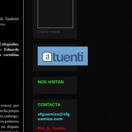
al). También
eva
Crea tu insignia
Colegiados,
ro: Eduardo
 cartulina
NOS VISITAN
CONTACTA
vencer, por
ancha propia
sfguarnizo@sfg
Sin embargo,
uarnizo.com
los primeros
 un disparo
Pol. G. Cortés
provechar la