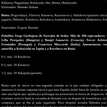
Kikkawa, Nagashima, Kobayashi, Abe, Hirota, Okabayashi.
Entrenador: Massaki Arihara
Rusia:
Rogovskaya; Filisova, Karaseva, Kuznetsova y Salnikova (quinteto inici
jugaron, Didenko, Korzhova, Kuleshova, Ivanitskaya, Semenova, Khakimova, Ivl
Entrenador: Evgeny Kuzmin
Pabellón Jorge Garbajosa de Torrejón de Ardoz. Más de 300 espectadores. 
Lilla Perepatics (Hungría) y Danjel Janosevic (Croacia). Tercer Árbit
Fernández (Portugal) y Francesca Muccardo (Italia). Amonestaron con
amarilla a Kobayashi en Japón y a Korzhova en Rusia
.
0-1, min. 10 Korzhova
0-2, min. 30 Karaseva
1-2, min. 39 Nakajima (penalti)
Rusia optó de inicio en esta segunda jornada en la que estaban obligadas a 
mantener el mismo esquema táctico que ante España, doble línea de presión en c
ante una Japón que optaba por prolongar sus posesiones en busca de resquicios. 
el primer aviso lo haría la escuadra de Kuzmin con un disparo de Ivanitskaya, en 
compases, que se iba al palo izquierdo. Poco después avisaba Didenko con
mordido dentro del área. Japón buscaba las circulaciones rápidas para tratar de a