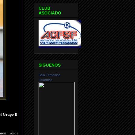
CLUB
ASOCIADO
SIGUENOS
Sala Femenino
Guarnizo
del Grupo B
aron, Koide,