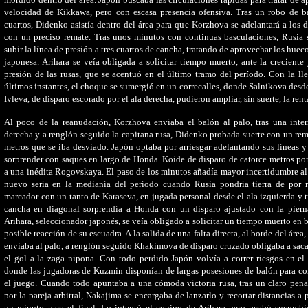
velocidad de Kikkawa, pero con escasa presencia ofensiva. Tras un robo de b
cuartos, Didenko asistía dentro del área para que Korzhova se adelantará a los 
con un preciso remate. Tras unos minutos con continuas basculaciones, Rusia 
subir la línea de presión a tres cuartos de cancha, tratando de aprovechar los huec
japonesa. Arihara se veía obligada a solicitar tiempo muerto, ante la creciente 
presión de las rusas, que se acentuó en el último tramo del período. Con la ll
últimos instantes, el choque se sumergió en un correcalles, donde Salnikova desde 
Ivleva, de disparo escorado por el ala derecha, pudieron ampliar, sin suerte, la rent
Al poco de la reanudación, Korzhova enviaba el balón al palo, tras una inte
derecha y a renglón seguido la capitana rusa, Didenko probada suerte con un re
metros que se iba desviado. Japón optaba por arriesgar adelantando sus líneas y
sorprender con saques en largo de Honda. Koide de disparo de catorce metros po
a una inédita Rogovskaya. El paso de los minutos añadía mayor incertidumbre a
nuevo sería en la medianía del período cuando Rusia pondría tierra de por 
marcador con un tanto de Karaseva, en jugada personal desde el ala izquierda y tr
cancha en diagonal sorprendía a Honda con un disparo ajustado con la pierna
Arihara, seleccionador japonés, se veía obligado a solicitar un tiempo muerto en 
posible reacción de su escuadra. A la salida de una falta directa, al borde del áre
enviaba al palo, a renglón seguido Khakimova de disparo cruzado obligaba a saca
el gol a la zaga nipona. Con todo perdido Japón volvía a correr riesgos en el 
donde las jugadoras de Kuzmin disponían de largas posesiones de balón para c
el juego. Cuando todo apuntaba a una cómoda victoria rusa, tras un claro pena
por la pareja arbitral, Nakajima se encargaba de lanzarlo y recortar distancias a
un minuto para el final. Lo intentó el equipo de Arihara pero acabó sucumbi