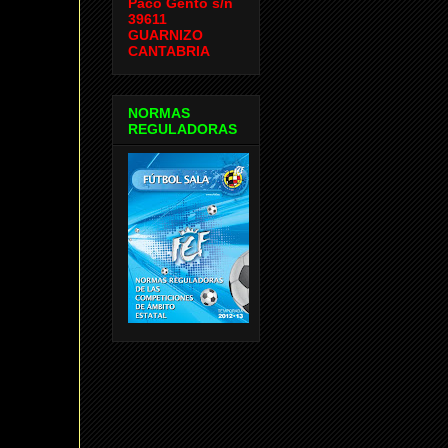
Paco Gento s/n
39611
GUARNIZO
CANTABRIA
NORMAS
REGULADORAS