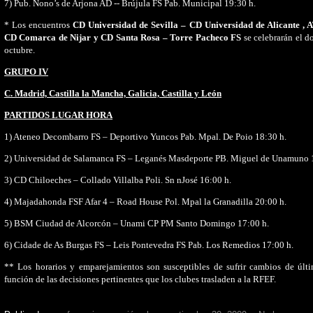
7) Pub. Nono’s de Arjona AD -- Brújula FS Pab. Municipal 19:30 h.
* Los encuentros
CD Universidad de Sevilla – CD Universidad de Alicante , 
CD Comarca de Nijar y CD Santa Rosa – Torre Pacheco FS
se celebrarán el 
octubre.
GRUPO IV
C. Madrid, Castilla la Mancha, Galicia, Castilla y León
PARTIDOS LUGAR HORA
1) Ateneo Decombarro FS – Deportivo Yuncos Pab. Mpal. De Poio 18:30 h.
2) Universidad de Salamanca FS – Leganés Masdeporte PB. Miguel de Unamuno 
3) CD Chiloeches – Collado Villalba Poli. Sn nJosé 16:00 h.
4) Majadahonda FSF Afar 4 – Road House Pol.
Mpal la Granadilla 20:00 h.
5) BSM Ciudad de Alcorcón – Unami CP PM Santo Domingo 17:00 h.
6) Cidade de As Burgas FS – Leis Pontevedra FS Pab. Los Remedios 17:00 h.
** Los horarios y emparejamientos son susceptibles de sufrir cambios de últ
función de las decisiones pertinentes que los clubes trasladen a
la RFEF.