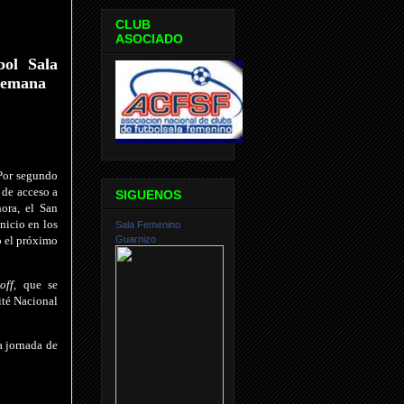
CLUB
ASOCIADO
ol Sala
 semana
 Por segundo
 de acceso a
SIGUENOS
ora, el San
nicio en los
Sala Femenino
o el próximo
Guarnizo
-off,
que se
ité Nacional
a jornada de