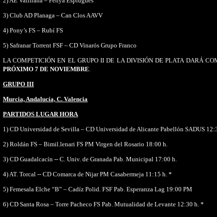
2) AE Vallirana – Penya Esplugues
3) Club AD Planaga – Can Clos AAVV
4) Pony’s FS – Rubí FS
5) Safranar Torrent FSF – CD Vinarós Grupo Franco
LA COMPETICIÓN EN EL GRUPO II DE LA DIVISIÓN DE PLATA DARÁ CO
PRÓXIMO 7 DE NOVIEMBRE
.
GRUPO III
Murcia, Andalucía, C. Valencia
PARTIDOS LUGAR HORA
1) CD Universidad de Sevilla – CD Universidad de Alicante Pabellón SADUS 12:
2) Roldán FS – Bimil.lenari FS PM Virgen del Rosario 18:00 h.
3) CD Guadalcacín -- C. Univ. de Granada Pab. Municipal 17:00 h.
4) AT.
Tor
cal -- CD Comarca de Nijar PM Casabermeja 11:15 h. *
5) Femesala Elche “B” – Cadíz Polid. FSF Pab. Esperanza Lag 19:00 PM
6) CD Santa Rosa – Torre Pacheco FS Pab. Mutualidad de Levante 12:30 h. *