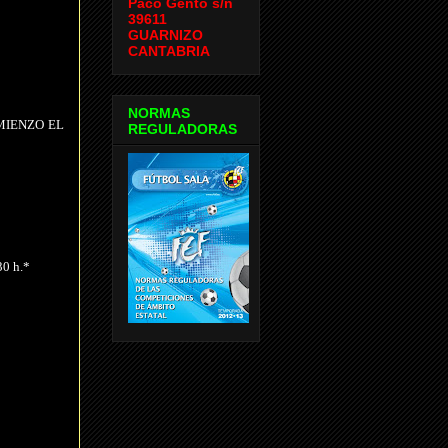
Paco Gento s/n
39611
GUARNIZO
CANTABRIA
NORMAS
MIENZO EL
REGULADORAS
30 h.*