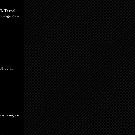
AT.
Tor
cal --
domingo 4 de
18:00 h.
ima hora, en