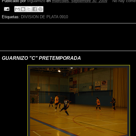
Publicado por
sfguarnizo
en
miércoles, septiembre 30, 2009
No hay comen
Etiquetas:
DIVISION DE PLATA 0910
GUARNIZO "C" PRETEMPORADA