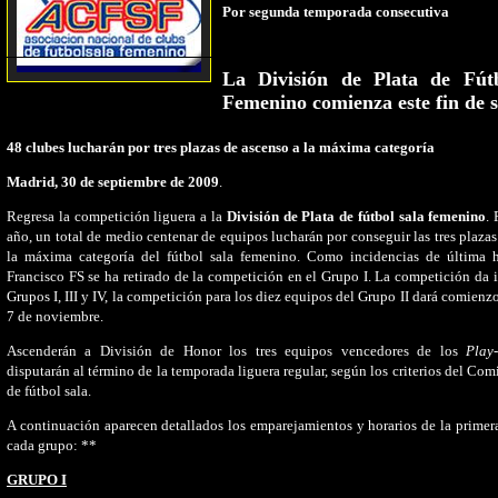
Por segunda temporada consecutiva
La División
de Plata de Fútb
Femenino comienza este fin de
48 clubes lucharán por tres plazas de ascenso a la máxima categoría
Madrid, 30 de septiembre de 2009
.
Regresa la competición liguera a la
División de Plata de fútbol sala femenino
.
año, un total de medio centenar de equipos lucharán por conseguir las tres plazas
la máxima categoría del fútbol sala femenino. Como incidencias de última h
Francisco FS se ha retirado de la competición en el Grupo I. La competición da i
Grupos I, III y IV, la competición para los diez equipos del Grupo II dará comienz
7 de noviembre.
Ascenderán a División de Honor los tres equipos vencedores de los
Play
disputarán al término de la temporada liguera regular, según los criterios del Com
de fútbol sala.
A continuación aparecen detallados los emparejamientos y horarios de la primer
cada grupo: **
GRUPO I