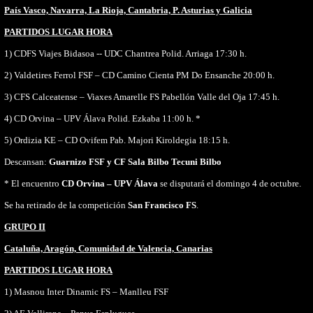
País Vasco, Navarra, La Rioja, Cantabria, P. Asturias y Galicia
PARTIDOS LUGAR HORA
1) CDFS Viajes Bidasoa -- UDC Chantrea Polid. Arriaga 17:30 h.
2) Valdetires Ferrol FSF – CD Camino Cienta PM Do Ensanche 20:00 h.
3) CFS Calceatense – Viaxes Amarelle FS Pabellón Valle del Oja 17:45 h.
4) CD Orvina – UPV Álava Polid. Ezkaba 11:00 h. *
5) Ordizia KE – CD Ovifem Pab.
Majori Kiroldegia 18:15 h.
Descansan:
Guarnizo FSF y CF Sala Bilbo Tecuni Bilbo
* El encuentro
CD Orvina – UPV Álava
se disputará el domingo 4 de octubre.
Se ha retirado de la competición
San Francisco FS
.
GRUPO II
Cataluña, Aragón, Comunidad de Valencia, Canarias
PARTIDOS LUGAR HORA
1) Masnou Inter Dinamic FS – Manlleu FSF