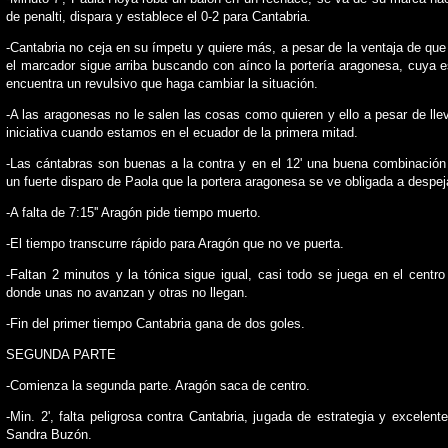
de penalti, dispara y establece el 0-2 para Cantabria.
-Cantabria no ceja en su ímpetu y quiere más, a pesar de la ventaja de que 
el marcador sigue arriba buscando con aínco la portería aragonesa, cuya 
encuentra un revulsivo que haga cambiar la situación.
-A las aragonesas no le salen las cosas como quieren y ello a pesar de llev
iniciativa cuando estamos en el ecuador de la primera mitad.
-Las cántabras son buenas a la contra y en el 12' una buena combinació
un fuerte disparo de Paola que la portera aragonesa se ve obligada a despeja
-A falta de 7:15'' Aragón pide tiempo muerto.
-El tiempo transcurre rápido para Aragón que no ve puerta.
-Faltan 2 minutos y la tónica sigue igual, casi todo se juega en el centr
donde unas no avanzan y otras no llegan.
-Fin del primer tiempo Cantabria gana de dos goles.
SEGUNDA PARTE
-Comienza la segunda parte. Aragón saca de centro.
-Min. 2', falta peligrosa contra Cantabria, jugada de estrategia y excelent
Sandra Buzón.