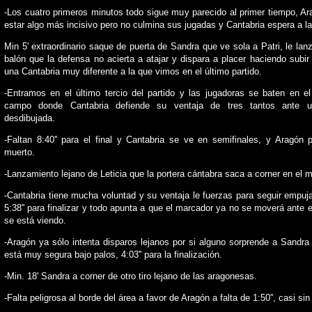
-Los cuatro primeros minutos todo sigue muy parecido al primer tiempo, A
estar algo más incisivo pero no culmina sus jugadas y Cantabria espera a la
Min 5' extraordinario saque de puerta de Sandra que ve sola a Patri, le lan
balón que la defensa no acierta a atajar y dispara a placer haciendo subir 
una Cantabria muy diferente a la que vimos en el último partido.
-Entramos en el último tercio del partido y las jugadoras se baten en el
campo donde Cantabria defiende su ventaja de tres tantos ante 
desdibujada.
-Faltan 8:40'' para el final y Cantabria se ve en semifinales, y Aragón 
muerto.
-Lanzamiento lejano de Leticia que la portera cántabra saca a corner en el m
-Cantabria tiene mucha voluntad y su ventaja le fuerzas para seguir empuja
5:38'' para finalizar y todo apunta a que el marcador ya no se moverá ante 
se está viendo.
-Aragón ya sólo intenta disparos lejanos por si alguno sorprende a Sandr
está muy segura bajo palos, 4:03'' para la finalización.
-Min. 18' Sandra a corner de otro tiro lejano de las aragonesas.
-Falta peligrosa al borde del área a favor de Aragón a falta de 1:50'', casi sin