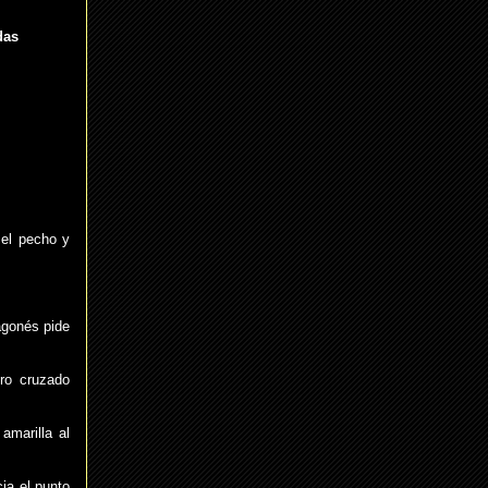
das
 el pecho y
agonés pide
iro cruzado
amarilla al
ia el punto