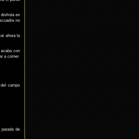
disfruta en
escuadra no
ar ahora la
n acaba con
r a corner.
o del campo
e parada de