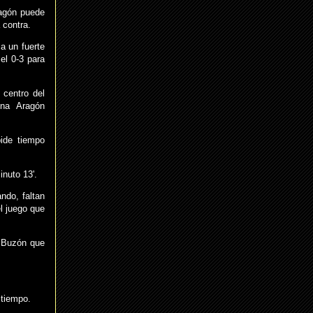
ragón puede
 contra.
za un fuerte
el 0-3 para
 centro del
una Aragón
pide tiempo
inuto 13'.
ndo, faltan
el juego que
a Buzón que
 tiempo.