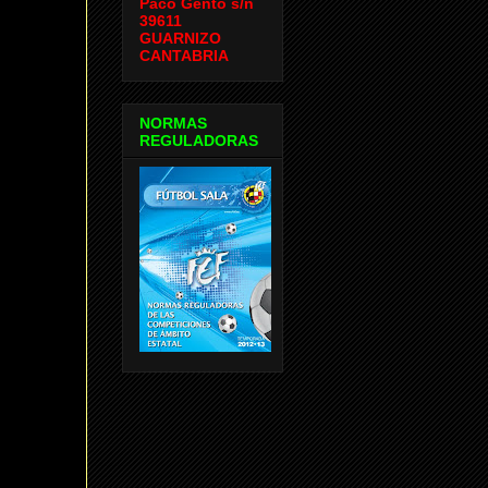
Paco Gento s/n
39611
GUARNIZO
CANTABRIA
NORMAS
REGULADORAS