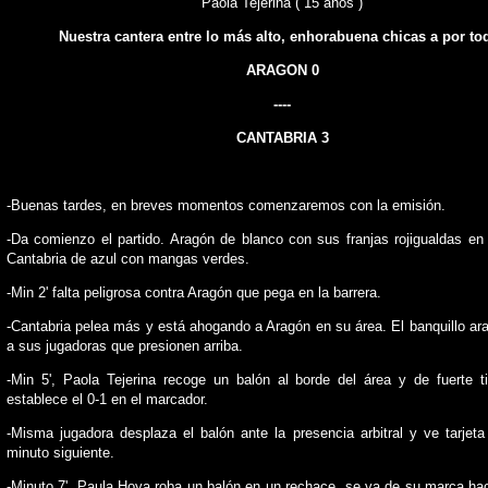
Paola Tejerina ( 15 años )
Nuestra cantera entre lo más alto, enhorabuena chicas a por to
ARAGON 0
----
CANTABRIA 3
-Buenas tardes, en breves momentos comenzaremos con la emisión.
-Da comienzo el partido. Aragón de blanco con sus franjas rojigualdas en
Cantabria de azul con mangas verdes.
-Min 2' falta peligrosa contra Aragón que pega en la barrera.
-Cantabria pelea más y está ahogando a Aragón en su área. El banquillo ar
a sus jugadoras que presionen arriba.
-Min 5', Paola Tejerina recoge un balón al borde del área y de fuerte t
establece el 0-1 en el marcador.
-Misma jugadora desplaza el balón ante la presencia arbitral y ve tarjeta 
minuto siguiente.
-Minuto 7', Paula Hoya roba un balón en un rechace, se va de su marca hac