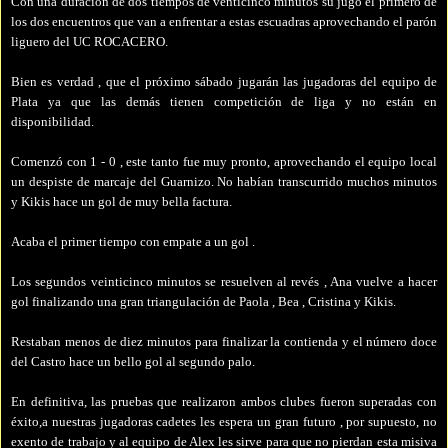
Con una duración de dos tiempos de venticinco minutos su jugó el primero de
los dos encuentros que van a enfrentar a estas escuadras aprovechando el parón
liguero del UC ROCACERO.
Bien es verdad , que el próximo sábado jugarán las jugadoras del equipo de
Plata ya que las demás tienen competición de liga y no están en
disponibilidad.
Comenzó con 1 - 0 , este tanto fue muy pronto, aprovechando el equipo local
un despiste de marcaje del Guarnizo. No habían transcurrido muchos minutos
y Kikis hace un gol de muy bella factura.
Acaba el primer tiempo con empate a un gol .
Los segundos veinticinco minutos se resuelven al revés , Ana vuelve a hacer
gol finalizando una gran triangulación de Paola , Bea , Cristina y Kikis.
Restaban menos de diez minutos para finalizar la contienda y el número doce
del Castro hace un bello gol al segundo palo.
En definitiva, las pruebas que realizaron ambos clubes fueron superadas con
éxito,a nuestras jugadoras cadetes les espera un gran futuro , por supuesto, no
exento de trabajo y al equipo de Alex les sirve para que no pierdan esta misiva