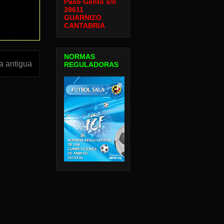
Paco Gento s/n
39611
GUARNIZO
CANTABRIA
NORMAS
a antigua
REGULADORAS