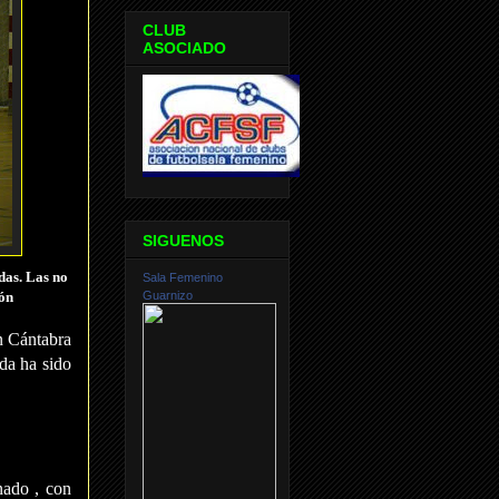
CLUB
ASOCIADO
SIGUENOS
das. Las no
Sala Femenino
Guarnizo
ión
n Cántabra
ada ha sido
nado , con