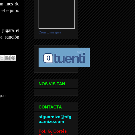
 un mes de
a el equipo
 jugara el
Crea tu insignia
a sanción
NOS VISITAN
que
CONTACTA
sfguarnizo@sfg
uarnizo.com
Pol. G. Cortés