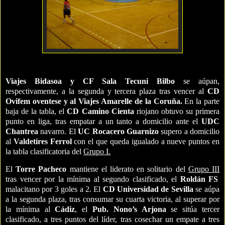
Viajes Bidasoa y CF Sala Tecuni Bilbo
se aúpan,
respectivamente, a la segunda y tercera plaza tras vencer al
CD
Ovifem oventese y al Viajes Amarelle de la Coruña.
En la parte
baja de la tabla, el
CD Camino Cienta
riojano obtuvo su primera
punto en liga, tras empatar a un tanto a
domicilio ante el
UDC
Chantrea
navarro.
El
UC Rocacero Guarnizo
supero a domicilio
al
Valdetires Ferrol
con el que queda igualado a nueve puntos en
la tabla clasificatoria del
Grupo I.
El
Torre Pacheco
mantiene el liderato en solitario del
Grupo III
tras vencer por la mínima al segundo clasificado, el
Roldán FS
malacitano por 3 goles a 2. El
CD Universidad de Sevilla
se aúpa
a la segunda plaza, tras consumar su cuarta victoria, al superar por
la mínima al
Cádiz
, el
Pub. Nono’s Arjona
se sitúa tercer
clasificado, a tres puntos del líder, tras cosechar un empate a tres