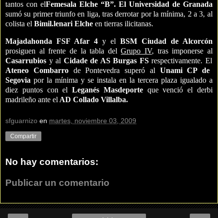
tantos con el
Femesala Elche “B”. El Universidad de Granada
sumó su primer triunfo en liga, tras derrotar por la mínima, 2 a 3, al
colista el
Bimil.lenari Elche
en tierras ilicitanas.
Majadahonda FSF Afar 4
y el
BSM Ciudad de Alcorcón
prosiguen al frente de la tabla del
Grupo IV
, tras imponerse al
Casarrubios
y al
Cidade de AS Burgas FS
respectivamente. El
Ateneo Combarro
de Pontevedra superó al
Unami CP de
Segovia
por la mínima y se instala en la tercera plaza igualado a
diez puntos con el
Leganés Masdeporte
que venció el derbi
madrileño ante el
AD Collado Villalba.
sfguarnizo
en
martes, noviembre 03, 2009
Compartir
No hay comentarios:
Publicar un comentario