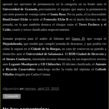
apurará sus opciones de permanencia en la categoría en su feudo ante el
Universidad de Granada,
precisamente el equipo que marca la permanencia
con siete puntos de ventaja sobre el
Santa Rosa
. Por su parte, el ya descendido
Bimil.lenari Elche
se mide al
Femesala Elche B
en el duelo ilicitano de una
jornada, en la que también destaca el choque entre el
Torre Pacheco y el
Cádiz,
cuarto y tercer clasificados respectivamente.
Jornada propicia para el asalto al liderato del
Grupo IV
que ocupa el
Majadahonda,
que tendrá que cumplir jornada de descanso, y que podría ver
cómo le supera en el
Cidade de As Burgas,
en caso de vencer en su partido a
domicilio ante el
Universidad de Salamanca
. El
BSM Ciudad de Alcorcón y
el Ateneo Combarro,
intentarán recortar distancias, en sus respectivos envites
ante
Leganés Masdeporte y CD Chiloeches
. El décimo clasificado, el
Antonio
y Ricardo Casarrubios
manchego recibe la visita del séptimo el
Collado
Villalba
dirigido por Carlos Corona.
sfguarnizo
en
viernes, abril 23, 2010
Compartir