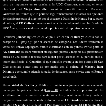
caso de imponerse en su cancha a la
UDC Chantrea
, mientras, el tercer
clasificado, el
Viajes Amarelle
buscará a domicilio ante el
Rocacero
Guarnizo
un triunfo que le permite seguir manteniendo intactas sus opciones
de clasificarse para el
play-off
por el ascenso a División de Honor. Por su parte,
el colista, el
CD Ovifem
ovetense recibe la visita del penúltimo clasificado, la
UPV Álava
, dos escuadras separadas por tan sólo dos puntos en la tabla.
Penúltima jornada liguera en el
Grupo II,
en el que el
Rubí
ya cuenta con su
pasaporte al “
play-off”
por el ascenso de categoría. Las líderes recibirán la
visita del
Penya Esplugues
, quinto clasificado con 18 puntos. Por su parte, la
AE Vallirana
buscará refrendar su segundo puesto y mejorar sus guarismos en
busca de una posible repesca para luchar por el ascenso en su partido ante el
tercer clasificado, el
Centelles
, al que tan sólo aventaja en dos puntos. El
Can
Clos
intentará poner tierra de por medio con el colista, el
Masnou Inter
Dinamic
que cumple además jornada de descanso, en su envite ante el
Pony’s
barcelonés.
Universidad de Sevilla y Roldán
dirimirán una jornada más su enconada
lucha por la primera plaza del
Grupo III
, actualmente en posesión de las
sevillanas con tres puntos de renta sobre las pimentoneras. Esta jornada el
conjunto universitario se mide a domicilio al
CD Guadalcacín
mientras el
Roldán FS r
ecibe en su feudo al
Pub Nono’s de Arjona. El CD Santa Rosa