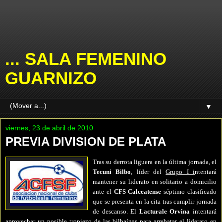
... SALA FEMENINO
GUARNIZO
▼
viernes, 23 de abril de 2010
PREVIA DIVISION DE PLATA
Tras su derrota liguera en la última jornada, el
Tecuni Bilbo
, líder del
Grupo I i
ntentará
mantener su liderato en solitario a domicilio
ante el
CFS Calceatense
séptimo clasificado
que se presenta en la cita tras cumplir jornada
de descanso. El
Lacturale Orvina
intentará
aprovechar un posible tropiezo de las bilbaínas para arrebatar el liderato en