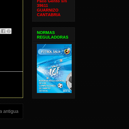
Paco Gento s/n
39611
GUARNIZO
CANTABRIA
NORMAS
REGULADORAS
a antigua