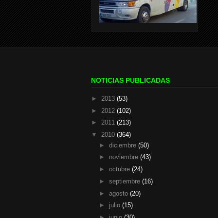
NOTICIAS PUBLICADAS
►
2013
(53)
►
2012
(102)
►
2011
(213)
▼
2010
(364)
►
diciembre
(50)
►
noviembre
(43)
►
octubre
(24)
►
septiembre
(16)
►
agosto
(20)
►
julio
(15)
►
junio
(30)