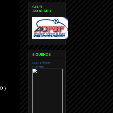
CLUB
ASOCIADO
SIGUENOS
Sala Femenino
Guarnizo
O )