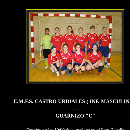
E.M.F.S. CASTRO URDIALES ( INF. MASCULIN
-----
GUARNIZO "C"
Domingo a las 10:00 de la mañana en el Peru Zaballa