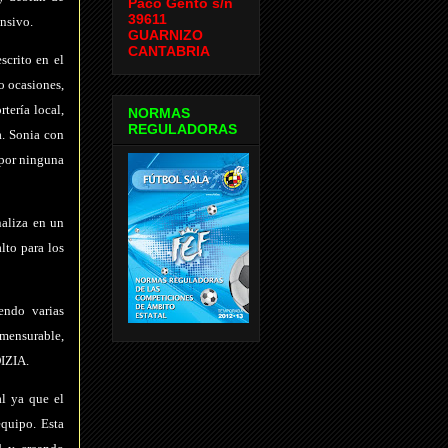
Paco Gento s/n
39611
ensivo.
GUARNIZO
CANTABRIA
scrito en el
o ocasiones,
rtería local,
NORMAS
REGULADORAS
a. Sonia con
 por ninguna
naliza en un
lto para los
endo varias
nmensurable,
DIZIA.
al ya que el
equipo. Esta