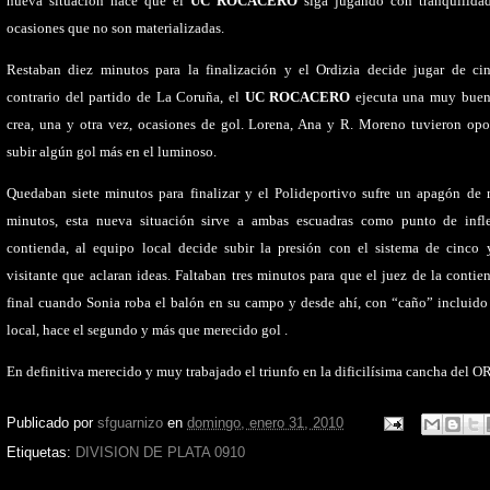
nueva situación hace que el
UC ROCACERO
siga jugando con tranquilida
ocasiones que no son materializadas.
Restaban diez minutos para la finalización y el Ordizia decide jugar de cin
contrario del partido de La Coruña, el
UC ROCACERO
ejecuta una muy buen
crea, una y otra vez, ocasiones de gol. Lorena, Ana y R. Moreno tuvieron op
subir algún gol más en el luminoso.
Quedaban siete minutos para finalizar y el Polideportivo sufre un apagón de
minutos, esta nueva situación sirve a ambas escuadras como punto de infl
contienda, al equipo local decide subir la presión con el sistema de cinco 
visitante que aclaran ideas. Faltaban tres minutos para que el juez de la contien
final cuando Sonia roba el balón en su campo y desde ahí, con “caño” incluido 
local, hace el segundo y más que merecido gol .
En definitiva merecido y muy trabajado el triunfo en la dificilísima cancha del 
Publicado por
sfguarnizo
en
domingo, enero 31, 2010
Etiquetas:
DIVISION DE PLATA 0910