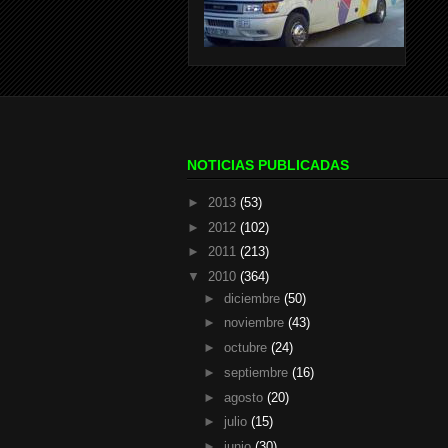
NOTICIAS PUBLICADAS
►
2013
(53)
►
2012
(102)
►
2011
(213)
▼
2010
(364)
►
diciembre
(50)
►
noviembre
(43)
►
octubre
(24)
►
septiembre
(16)
►
agosto
(20)
►
julio
(15)
►
junio
(30)