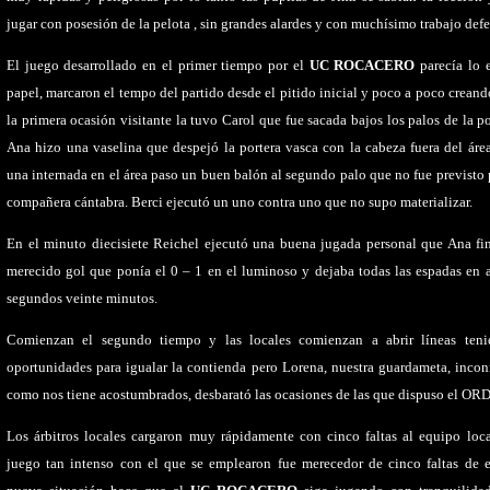
jugar con posesión de la pelota , sin grandes alardes y con muchísimo trabajo def
El juego desarrollado en el primer tiempo por el
UC ROCACERO
parecía lo e
papel, marcaron el tempo del partido desde el pitido inicial y poco a poco creand
la primera ocasión visitante la tuvo Carol que fue sacada bajos los palos de la po
Ana hizo una vaselina que despejó la portera vasca con la cabeza fuera del áre
una internada en el área paso un buen balón al segundo palo que no fue previsto
compañera cántabra. Berci ejecutó un uno contra uno que no supo materializar.
En el minuto diecisiete Reichel ejecutó una buena jugada personal que Ana fi
merecido gol que ponía el 0 – 1 en el luminoso y dejaba todas las espadas en a
segundos veinte minutos.
Comienzan el segundo tiempo y las locales comienzan a abrir líneas teni
oportunidades para igualar la contienda pero Lorena, nuestra guardameta, inco
como nos tiene acostumbrados, desbarató las ocasiones de las que dispuso el OR
Los árbitros locales cargaron muy rápidamente con cinco faltas al equipo loc
juego tan intenso con el que se emplearon fue merecedor de cinco faltas de 