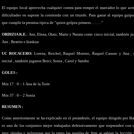
El equipo local aprovecha cualquier contra para romper el marcador lo que acre
dificultades en superar la contienda con un triunfo. Para ganar al equipo gui
que cumplir la premisa típica de “quien golpea primero.……. “
ORDIZIA K.E.
: Ane, Elena, Olatz, Maite y Naiara como cinco inicial, también ju
Ane , Beatriz e Izaskun
UC ROCACERO:
Lorena, Reichel, Raquel Moreno, Raquel Casuso y Ana ,
inicial , también jugaron Berci, Sonia , Carol y Sandra
GOLES :
Min 17 : 0 – 1 Ana de la Torre
Min 37 : 0 – 2 Sonia
RESUMEN :
Como anteriormente se ha explicado en el preámbulo, el equipo dirigido por Iñ
es uno de los conjuntos mejor trabajados defensivamente que sorprenden con 
muy rápidas y peligrosas por lo tanto las pupilas de Jimi se sabían la lección