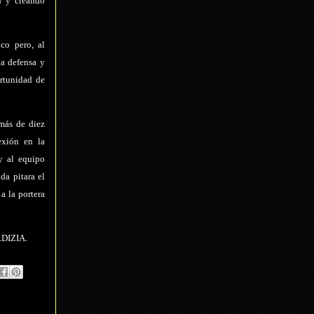
d y creando
co pero, al
a defensa y
ortunidad de
 más de diez
exión en la
y al equipo
da pitara el
a la portera
ORDIZIA.