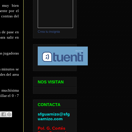
, muy bien
mente por el
s contras del
Crea tu insignia
 de pase en
ara salir en
as jugadoras
a minutos se
des del area
NOS VISITAN
n muchísima
lar el 0 - 7
CONTACTA
sfguarnizo@sfg
uarnizo.com
Pol. G. Cortés