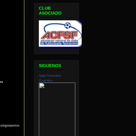
CLUB
ASOCIADO
SIGUENOS
Sala Femenino
Guarnizo
ro
 tempraneros