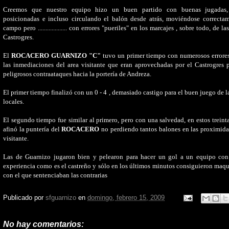
Creemos que nuestro equipo hizo un buen partido con buenas jugadas
posicionadas e incluso circulando el balón desde atrás, moviéndose correcta
campo pero ................... con errores "pueriles" en los marcajes , sobre todo, de la
Castrogres.
El
ROCACERO GUARNIZO "C"
tuvo un primer tiempo con numerosos errores
las inmediaciones del area visitante que eran aprovechadas por el Castrogres p
peligrosos contraataques hacia la portería de Andreza.
El primer tiempo finalizó con un 0 - 4 , demasiado castigo para el buen juego de l
locales.
El segundo tiempo fue similar al primero, pero con una salvedad, en estos treint
afinó la puntería del
ROCACERO
no perdiendo tantos balones en las proximida
visitante.
Las de Guarnizo jugaron bien y pelearon para hacer un gol a un equipo co
experiencia como es el castreño y sólo en los últimos minutos consiguieron maquil
con el que sentenciaban las contrarias
Publicado por
sfguarnizo
en
domingo, febrero 15, 2009
No hay comentarios: