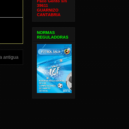
Paco Gento s/n
39611
GUARNIZO
CANTABRIA
NORMAS
REGULADORAS
a antigua