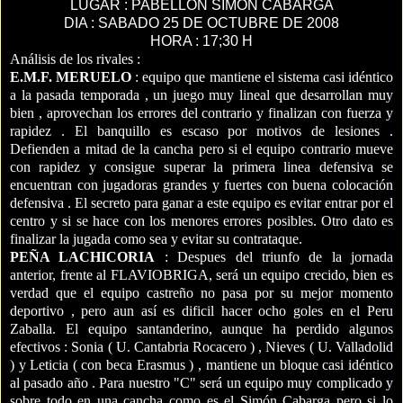
LUGAR : PABELLON SIMON CABARGA
DIA : SABADO 25 DE OCTUBRE DE 2008
HORA : 17;30 H
Análisis de los rivales :
E.M.F. MERUELO
: equipo que mantiene el sistema casi idéntico
a la pasada temporada , un juego muy lineal que desarrollan muy
bien , aprovechan los errores del contrario y finalizan con fuerza y
rapidez . El banquillo es escaso por motivos de lesiones .
Defienden a mitad de la cancha pero si el equipo contrario mueve
con rapidez y consigue superar la primera linea defensiva se
encuentran con jugadoras grandes y fuertes con buena colocación
defensiva . El secreto para ganar a este equipo es evitar entrar por el
centro y si se hace con los menores errores posibles. Otro dato es
finalizar la jugada como sea y evitar su contrataque.
PEÑA LACHICORIA
: Despues del triunfo de la jornada
anterior, frente al FLAVIOBRIGA, será un equipo crecido, bien es
verdad que el equipo castreño no pasa por su mejor momento
deportivo , pero aun así es dificil hacer ocho goles en el Peru
Zaballa. El equipo santanderino, aunque ha perdido algunos
efectivos : Sonia ( U. Cantabria Rocacero ) , Nieves ( U. Valladolid
) y Leticia ( con beca Erasmus ) , mantiene un bloque casi idéntico
al pasado año . Para nuestro "C" será un equipo muy complicado y
sobre todo en una cancha como es el Simón Cabarga pero si lo