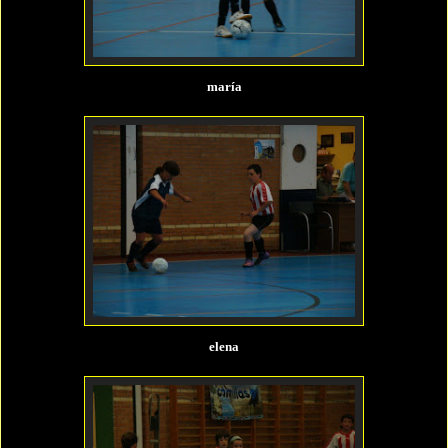
maría
elena