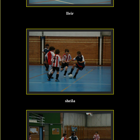
lleir
sheila