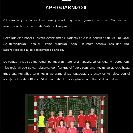
*****
APH GUARNIZO 0
A las nueve y media de la mañana partía la expedición guarnicense hasta Matamorosa ,
situado en pleno corazón del Valle de Campoo.
Poco pudieron hacer nuestras jovencísimas jugadoras ante la superioridad del equipo local.
Se defendieron , eso si , como pudieron pero , la parte positiva, con una gran
mejora respecto a los dos primeros partidos.
De verdad, a los que me tomen por ingenuo, son una maravilla verles jugar y , sobre todo
, las mejoras que se van observando . Aunque el fruto , seguramente, no se aprecie hasta
unos cuantos años tenemos unas grandísimas jugadoras y , estoy convencido, con el
trabajo del tandem Elena - Gloria se podrá llegar muy lejos con ellas. Y si no al tiempo