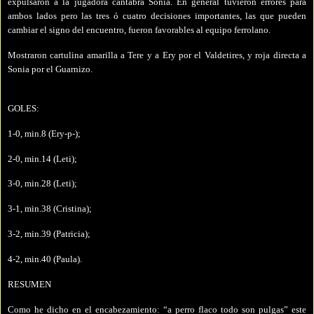
expulsaron a la jugadora cántabra Sonia. En general tuvieron errores para
ambos lados
pero las tres ó cuatro decisiones importantes, las que pueden
cambiar el signo del encuentro, fueron favorables al equipo ferrolano.
Mostraron cartulina amarilla a Tere y a Ery por el Valdetires, y roja directa a
Sonia por el Guarnizo.
GOLES:
1-0, min.8 (Ery-p-);
2-0, min.14 (Leti);
3-0, min.28 (Leti);
3-1, min.38 (Cristina);
3-2, min.39 (Patricia);
4-2, min.40 (Paula).
RESUMEN
Como he dicho en el encabezamiento: “a perro flaco todo son pulgas” este