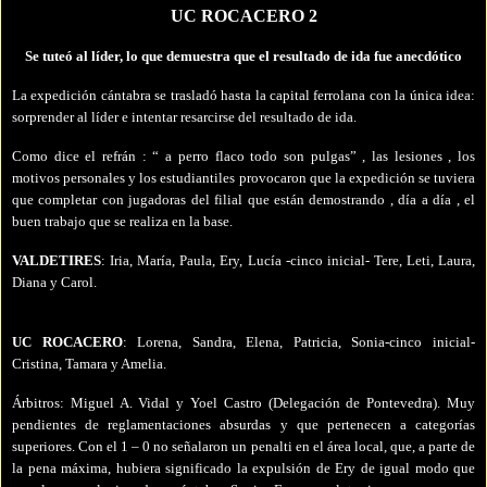
UC ROCACERO 2
Se tuteó al líder, lo que demuestra que el resultado de ida fue anecdótico
La expedición cántabra se trasladó hasta la capital ferrolana con la única idea:
sorprender al líder e intentar resarcirse del resultado de
ida.
Como dice el refrán : “ a perro
flaco todo son pulgas” , las lesiones , los
motivos personales y los estudiantiles provocaron que
la expedición se tuviera
que completar con jugadoras del filial que están demostrando , día a día , el
buen trabajo que se realiza en la base.
VALDETIRES
: Iria, María, Paula, Ery, Lucía -cinco inicial- Tere, Leti, Laura,
Diana y Carol.
UC ROCACERO
: Lorena, Sandra, Elena, Patricia, Sonia-cinco inicial-
Cristina, Tamara y Amelia.
Árbitros: Miguel A. Vidal y Yoel Castro (Delegación de Pontevedra). Muy
pendientes de reglamentaciones absurdas y que pertenecen a categorías
superiores. Con el 1 – 0 no señalaron un penalti en el área local, que, a parte de
la pena máxima,
hubiera significado la expulsión de Ery de igual modo que