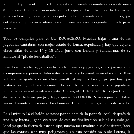
refrán refleja
el
sentimiento de la expedición cántabra cuando después de unos
8 minutos de tanteo, sabiendo que el equipo local hace de la fuerza su
principal virtud, los colegiados
expulsan a
Sonia cuando despeja el
balón, que
entraba en
la portería visitante, con la mano además castigándolo con la pena
máxima.
Todo se complica para el UC ROCACERO: Muchas bajas , una de las
jugadoras cántabras, con mejor estado de forma, expulsada
y hay que dejar a
cinco niñas de entre 14 y 18 años, junto con Lorena y Sandra, más de 32
minutos al “pie de los caballos”.
Pues lo sorprendente, ya no es la calidad de estas jugadoras, si no que supieron
sobreponerse y poner al líder entre la espada y la pared, si en el minuto 10 se
hubiera castigado con un claro
penalti
al equipo local, ojo que hay que
materializarlo, hubiera supuesto la expulsión de una de sus jugadoras
fundamentales y el posible empate. Aun así, el UC ROCACERO sigue tirando
de casta y de buen juego y logra que el VALDETIRES se cargue con faltas
hacia el minuto diez u once. En el minuto 13 Sandra malogra un doble penalti.
En el minuto 14 el balón se pasea por delante de la portería local, después de
una muy buena jugada visitante, de esta no finalización sale el segundo gol
local ya que
la fuerza de este equipo, mucho más maduro que el visitante, hace
que las contras sean muy peligrosas
y en esta ocasión no pudo Lorena, la