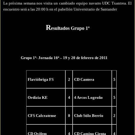
La próxima semana nos visita un cambiado equipo navarro UDC Txantrea. El
encuentro será a las 20:00 h en el pabellón Universitario de Santander
R
esultados Grupo 1º
Grupo 1º- Jornada 16ª – 19 y 20 de febrero de 2011
Flavióbriga
FS
2
CD Cantera
5
Ordizia
KE
4
4 Arcos Logroño
5
CFS Calceatense
0
Club
Stilo Berrio
2
CD
Ovifem
4
CD Camino
Cienta
4