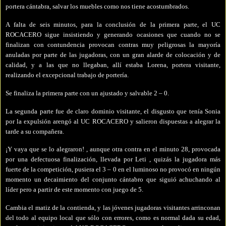
portera cántabra, salvar los muebles como nos tiene acostumbrados.
A falta de seis minutos, para la conclusión de la primera parte, el UC
ROCACERO sigue insistiendo y generando ocasiones
que cuando no se
finalizan con contundencia provocan contras muy peligrosas la mayoría
anuladas
por parte de las jugadoras, con un gran alarde de colocación y de
calidad, y a las que no llegaban, allí estaba Lorena, portera visitante,
realizando el excepcional trabajo de portería.
Se finaliza la primera parte
con un ajustado y salvable 2 – 0.
La segunda parte fue de claro dominio visitante, el disgusto que tenía
Sonia
por la expulsión
arengó al UC ROCACERO y salieron dispuestas a alegrar la
tarde a su compañera.
¡Y vaya que se lo alegraron! , aunque otra contra en el minuto 28, provocada
por una defectuosa finalización, llevada por
Leti , quizás la jugadora más
fuerte de la competición, pusiera el 3 – 0 en el luminoso no provocó
en ningún
momento un decaimiento del conjunto cántabro que siguió achuchando al
líder
pero a partir de este momento con juego de 5.
Cambia el matiz de la contienda, y las jóvenes jugadoras visitantes arrinconan
del todo al equipo local que sólo con errores, como es normal dada su edad,