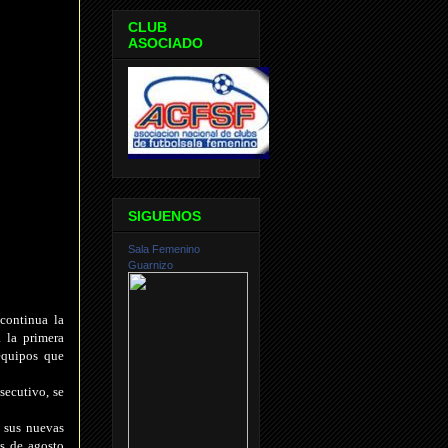
CLUB
ASOCIADO
SIGUENOS
Sala Femenino
Guarnizo
continua la
la primera
equipos que
secutivo, se
 sus nuevas
s de agosto