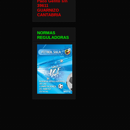
Paco Gento s/n
39611
GUARNIZO
CANTABRIA
NORMAS
REGULADORAS