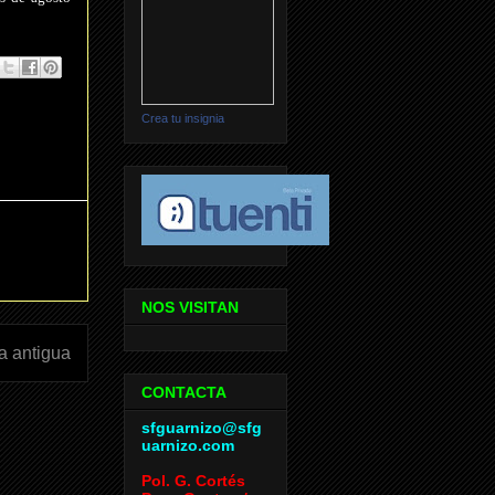
Crea tu insignia
NOS VISITAN
a antigua
CONTACTA
sfguarnizo@sfg
uarnizo.com
Pol. G. Cortés