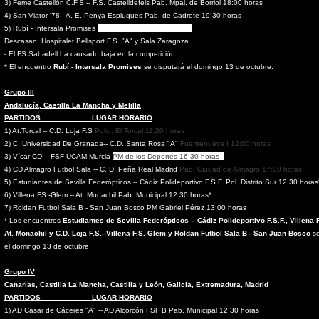
3)
Feme Castellón C.F.S.-- F.S. Castelldefels Pab.
Mpal. de Borriol 18:00 horas
4) San Viator '78-- A. E. Penya Esplugues Pab. de Cadrete 19:30 horas
5) Rubí - Intersala Promises
Pab. La Llana 13:00 horas*
Descasan: Hospitalet Bellsport F.S. "A" y Sala Zaragoza
- El FS Sabadell ha causado baja en la competición.
* El encuentro
Rubí - Intersala Promises
se disputará el domingo 13 de octubre.
Grupo III
Andalucía, Castilla La Mancha y Melilla
PARTIDOS LUGAR HORARIO
1) At.Torcal -- C.D. Loja F.S
Polid. El Torcal 11:20 horas
2) C. Universidad De Granada-- C.D. Santa Rosa "A"
Fuentenueva I 12:00 horas
3) Vícar CD – FSF UCAM Murcia
PM de los Deportes 16:30 horas
4) CD Almagro Futbol Sala -- C. D. Peña Real Madrid
Pab. Ciudad de Almagro 17:00 horas
5) Estudiantes de Sevilla Federópticos -- Cádiz Polideportivo F.S.F. Pol. Distrito Sur 12:30 horas
6) Villena FS -Glem -- At. Monachil Pab. Municipal 12:30 horas*
7) Roldan Futbol Sala B - San Juan Bosco PM Gabriel Pérez 13:00 horas
* Los encuentros
Estudiantes de Sevilla Federópticos -- Cádiz Polideportivo F.S.F., Villena 
At. Monachil y C.D. Loja F.S.--Villena F.S.-Glem y Roldan Futbol Sala B - San Juan Bosco
se
el domingo 13 de octubre.
Grupo IV
Canarias, Castilla La Mancha, Castilla y León, Galicia, Extremadura, Madrid
PARTIDOS LUGAR HORARIO
1) AD Casar de Cáceres "A" -- AD Alcorcón FSF B Pab. Municipal 12:30 horas