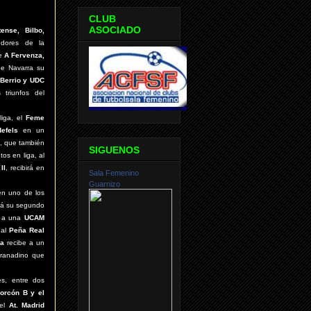
CLUB
ASOCIADO
tense, Bilbo,
edores de la
te
A Fervenza,
e Navarra su
 Berrio y UDC
 triunfos del
liga, el
Feme
defels
en un
, que también
SIGUENOS
os en liga, al
II
, recibirá
en
Sala Femenino
Guarnizo
 en uno de los
rá su segundo
e a una
UCAM
 al
Peña Real
da
recibe a un
ranadino que
res, entre dos
orcón B y el
 el
At. Madrid