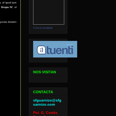
, al igual que
l
Grupo IV
; el
gunda división
Crea tu insignia
NOS VISITAN
CONTACTA
sfguarnizo@sfg
uarnizo.com
Pol. G. Cortés