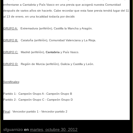
enfrentarse a Cantabria y País Vasco en una previa que acogerá nuestra Comunidad
después de varios años sin hacerlo. Cabe recordar que esta fase previa tendrá lugar del 11
al 13 de enero, en una localidad todavía por decidir.
GRUPO A:
Extremadura (anfitríón), Castilla la Mancha y Aragón.
GRUPO B:
Cataluña (anfitríón), Comunidad Valenciana y La Rioja.
GRUPO C:
Madrid
(anfitríón),
Cantabria
y País Vasco.
GRUPO D:
Región de Murcia (anfitríón), Galicia y Castilla y León.
Semifinales
:
Partido 1: Campeón Grupo A - Campeón Grupo B
Partido 2: Campeón Grupo C - Campeón Grupo D
Final
: Vencedor partido 1 - Vencedor partido 2
sfguarnizo
en
martes, octubre 30, 2012