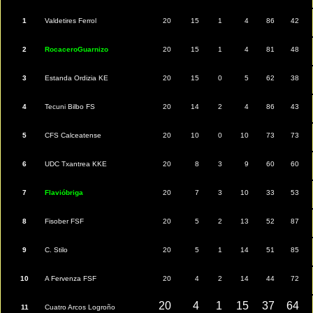
1
Valdetires Ferrol
20
15
1
4
86
42
2
RocaceroGuarnizo
20
15
1
4
81
48
3
Estanda Ordizia KE
20
15
0
5
62
38
4
Tecuni Bilbo FS
20
14
2
4
86
43
5
CFS Calceatense
20
10
0
10
73
73
6
UDC Txantrea KKE
20
8
3
9
60
60
7
Flavióbriga
20
7
3
10
33
53
8
Fisober FSF
20
5
2
13
52
87
9
C. Stilo
20
5
1
14
51
85
10
A Fervenza FSF
20
4
2
14
44
72
20
4
1
15
37
64
11
Cuatro Arcos Logroño