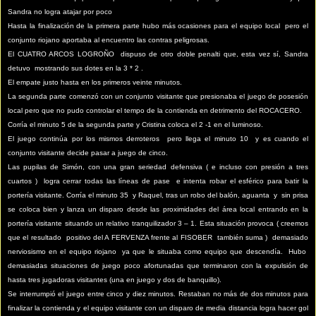
Sandra no logra atajar por poco
Hasta la finalización de la primera parte hubo más ocasiones para el equipo local pero el
conjunto riojano aportaba al encuentro las contras peligrosas.
El CUATRO ARCOS LOGROÑO dispuso de otro doble penalti que, esta vez sí, Sandra
detuvo mostrando sus dotes en la 3 * 2 .
El empate justo hasta en los primeros veinte minutos.
La segunda parte comenzó con un conjunto visitante que presionaba el juego de posesión
local pero que no pudo controlar el tempo de la contienda en detrimento del ROCACERO.
Corría el minuto 5 de la segunda parte y Cristina coloca el 2 -1 en el luminoso.
El juego continúa por los mismos derroteros pero llega el minuto 10 y es cuando el
conjunto visitante decide pasar a juego de cinco.
Las pupilas de Simón, con una gran seriedad defensiva ( e incluso con presión a tres
cuartos ) logra cerrar todas las líneas de pase e intenta robar el esférico para batir la
portería visitante. Corría el minuto 35 y Raquel, tras un robo del balón, aguanta y sin prisa
se coloca bien y lanza un disparo desde las proximidades del área local entrando en la
portería visitante situando un relativo tranquilizador 3 – 1. Esta situación provoca ( creemos
que el resultado positivo del A FERVENZA frente al FISOBER también suma ) demasiado
nerviosismo en el equipo riojano ya que le situaba como equipo que descendía. Hubo
demasiadas situaciones de juego poco afortunadas que terminaron con la expulsión de
hasta tres jugadoras visitantes (una en juego y dos de banquillo).
Se interrumpió el juego entre cinco y diez minutos. Restaban no más de dos minutos para
finalizar la contienda y el equipo visitante con un disparo de media distancia logra hacer gol