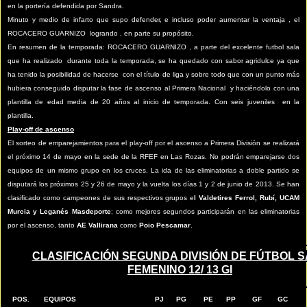
en la portería defendida por Sandra.
Minuto y medio de infarto que supo defender, e incluso poder aumentar la ventaja , el
ROCACERO GUARNIZO logrando , en parte su propósito.
En resumen de la temporada: ROCACERO GUARNIZO , a parte del excelente futbol sala
que ha realizado durante toda la temporada, se ha quedado con sabor agridulce ya que
ha tenido la posibilidad de hacerse con el título de liga y sobre todo que con un punto más
hubiera conseguido disputar la fase de ascenso al Primera Nacional y haciéndolo con una
plantilla de edad media de 20 años al inicio de temporada. Con seis juveniles en la
plantilla.
Play-off de ascenso
El sorteo de emparejamientos para el play-off por el ascenso a Primera División se realizará
el próximo 14 de mayo en la sede de la RFEF en Las Rozas. No podrán emparejarse dos
equipos de un mismo grupo en los cruces. La ida de las eliminatorias a doble partido se
disputará los próximos 25 y 26 de mayo y la vuelta los días 1 y 2 de junio de 2013. Se han
clasificado como campeones de sus respectivos grupos e
l Valdetires Ferrol, Rubí, UCAM
Murcia y Leganés Masdeporte
; como mejores segundos participarán en las eliminatorias
por el ascenso, tanto
AE Vallirana
como
Poio Pescamar
.
CLASIFICACIÓN SEGUNDA DIVISIÓN DE FÚTBOL 
FEMENINO 12/ 13 GI
POS.
EQUIPOS
PJ
PG
PE
PP
GF
GC