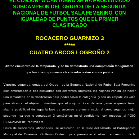
EL CONJUNTO CANTABRO SE HA PROCLAMADO
SUBCAMPEON DEL GRUPO I DE LA SEGUNDA
NACIONAL DE FUTBOL SALA FEMENINO. CON
IGUALDAD DE PUNTOS QUE EL PRIMER
CLASIFICADO
ROCACERO GUARNIZO 3
*****
CUATRO ARCOS LOGROÑO 2
Ultimo encuentro de la temporada y se ha demostrado una competición tan igualada
que los cuatro primeros clasificados están en dos puntos
Vigésimo segunda jornada del Grupo I de la Segunda Nacional de Fútbol Sala Femenino
que enfrentaban a dos escuadras con diferentes objetivos, las riojanas venían de hacer
una remontada en la clasificación para poder salvar la categoría y con un empate les valía
para alcanzar el objetivo, mientras que el conjunto local debería ganar si quería tener
alguna posibilidad de jugar la fase de ascenso a primera nacional como segundo mejor
segundo ya que le separaban 3 centésimas en el coeficiente con respecto al POIO
PESCAMAR de Pontevedra.
Cerca de trescientos aficionados se acercaron, en la tarde del sábado, al Polideportivo
Municipal de Guarnizo Guillermo Cortés, para presenciar el último encuentro de la