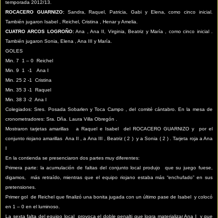
temporada 2012/13.
ROCACERO GUARNIZO:
Sandra, Raquel, Patricia, Gabi y Elena, como cinco inicial.
También jugaron Isabel , Reichel, Cristina , Henar y Amelia.
CUATRO ARCOS LOGROÑO:
Ana , Ana II, Virginia, Beatriz y María , como cinco inicial .
También jugaron Sonia, Elena , Ana III y María.
GOLES
Min. 7 1 – 0 Reichel
Min. 9 1 -1 Ana I
Min. 25 2 -1 Cristina
Min. 35 3 -1 Raquel
Min. 38 3 -2 Ana I
Colegiados: Sres. Posada Sobarlen y Toca Campo , del comité cántabro. En la mesa de
cronometradores: Sra. Dña. Laura Villa Obregón .
Mostraron tarjetas amarillas a Raquel e Isabel del ROCACERO GUARNIZO y por el
conjunto riojano amarillas Ana II , a Ana III , Beatriz ( 2 ) y a Sonia ( 2 ) . Tarjeta roja a Ana
I
En la contienda se presenciaron dos partes muy diferentes:
Primera parte: la acumulación de faltas del conjunto local produjo que su juego fuese,
digamos, más retraído, mientras que el equipo riojano estaba más “enchufado” en sus
pretensiones.
Primer gol de Reichel que finalizó una bonita jugada con un último pase de Isabel y colocó
en 1 – 0 en el luminoso.
La sexta falta del equipo local provoca el doble penalti que logra materializar Ana I y que